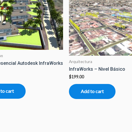
ón
Arquitectura
esencial Autodesk InfraWorks
InfraWorks – Nivel Básico
$
199.00
to cart
Add to cart