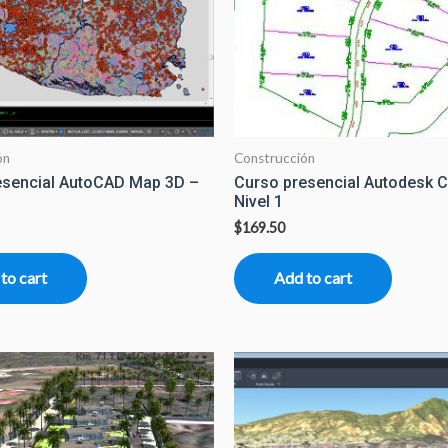
ón
Construcción
esencial AutoCAD Map 3D –
Curso presencial Autodesk Ci
Nivel 1
$
169.50
to cart
Add to cart