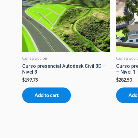
Construcción
Construcci
Curso presencial Autodesk Civil 3D –
Curso pr
Nivel 3
– Nivel 1
$
197.75
$
282.50
Add to cart
Add 