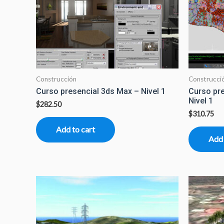
Construcción
Construcci
Curso presencial 3ds Max – Nivel 1
Curso pr
Nivel 1
$
282.50
$
310.75
Add to cart
Add 