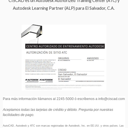
CISCAD es un Autodesk Authorized Training Center (ATC) y
Autodesk Learning Partner (ALP) para El Salvador, C.A.
Para más información llámanos al 2245-5000 ó escríbenos a info@ciscad.com
Aceptamos todas las tarjetas de crédito y débito. Pregunta por nuestras
facilidades de pago.
AutoCAD, Autodesk y ATC son marcas registradas de Autodesk, Inc. en EE.UU. y otros países. Las