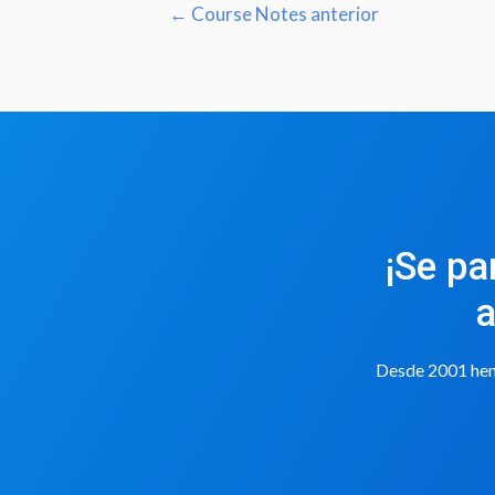
←
Course Notes anterior
¡Se pa
a
Desde 2001 hemo