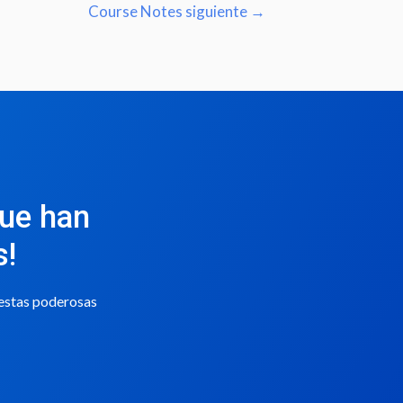
Course Notes siguiente
→
que han
s!
 estas poderosas