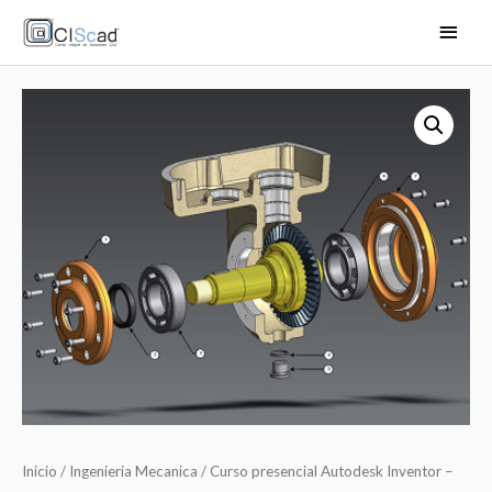
Inicio
/
Ingenieria Mecanica
/ Curso presencial Autodesk Inventor –