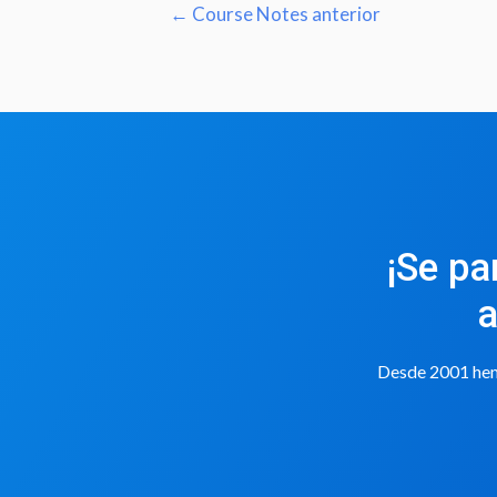
←
Course Notes anterior
¡Se pa
a
Desde 2001 hemo