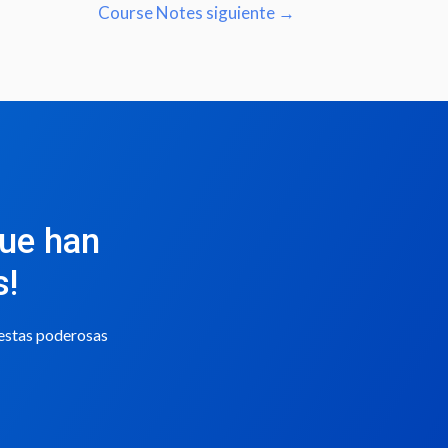
Course Notes siguiente
→
que han
s!
 estas poderosas